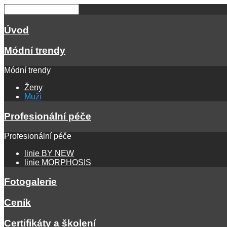
Úvod
Módní trendy
Módní trendy
Ženy
Muži
Profesionální péče
Profesionální péče
linie BY NEW
linie MORPHOSIS
Fotogalerie
Ceník
Certifikáty a školení