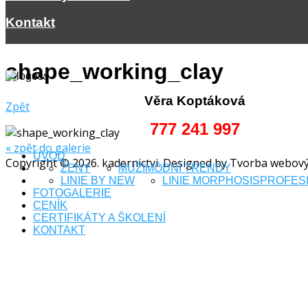
Kontakt
shape_working_clay
Věra Koptáková
Zpět
777 241 997
« zpět do galerie
ÚVOD
Copyright © 2026. kadernictvi. Designed by Tvorba webov
ŽENY
MUŽI
MÓDNÍ TRENDY
LINIE BY NEW
LINIE MORPHOSIS
PROFESI
FOTOGALERIE
CENÍK
CERTIFIKÁTY A ŠKOLENÍ
KONTAKT