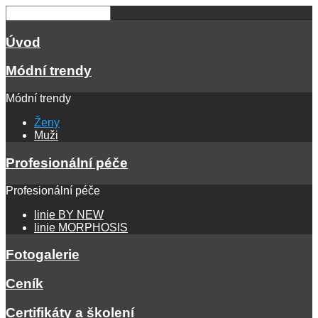
Úvod
Módní trendy
Módní trendy
Ženy
Muži
Profesionální péče
Profesionální péče
linie BY NEW
linie MORPHOSIS
Fotogalerie
Ceník
Certifikáty a školení