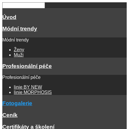
Úvod
Módní trendy
Módní trendy
Ženy
Muži
Profesionální péče
Profesionální péče
linie BY NEW
linie MORPHOSIS
Fotogalerie
Ceník
Certifikáty a školení