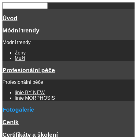
Úvod
Módní trendy
Módní trendy
Ženy
Muži
Profesionální péče
Profesionální péče
linie BY NEW
linie MORPHOSIS
Fotogalerie
Ceník
Certifikáty a školení