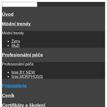
Úvod
Módní trendy
Módní trendy
Ženy
Muži
Profesionální péče
Profesionální péče
linie BY NEW
linie MORPHOSIS
Fotogalerie
Ceník
Certifikáty a školení