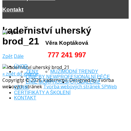
Kontakt
kadeřniství uherský
brod_21
Věra Koptáková
777 241 997
Zpět
Dále
ÚVOD
ŽENY
MUŽI
MÓDNÍ TRENDY
« zpět do galerie
LINIE BY NEW
PROFESIONÁLNÍ PÉČE
Copyright © 2026. kadernictvi. Designed by Tvorba
LINIE MORPHOSIS
FOTOGALERIE
webových stránek
Tvorba webových stránek SPWeb
CENÍK
CERTIFIKÁTY A ŠKOLENÍ
KONTAKT