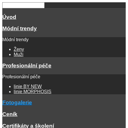
Úvod
Módní trendy
Módní trendy
Ženy
Muži
Profesionální péče
Profesionální péče
linie BY NEW
linie MORPHOSIS
Fotogalerie
Ceník
Certifikáty a školení